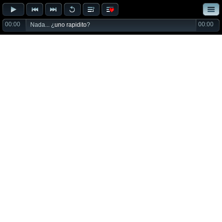
00:00
00:00
Nada... ¿
uno rapidito
?