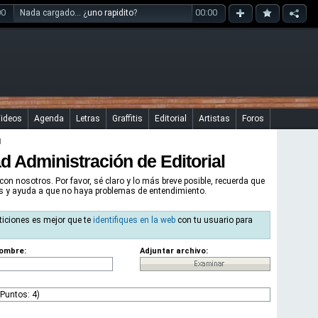
00
00:00
Nada cargado... ¿
uno rapidito
?
ideos
Agenda
Letras
Graffitis
Editorial
Artistas
Foros
l
ad Administración de Editorial
con nosotros. Por favor, sé claro y lo más breve posible, recuerda que
as y ayuda a que no haya problemas de entendimiento.
ticiones es mejor que te
identifiques en la web
con tu usuario para
ombre:
Adjuntar archivo: