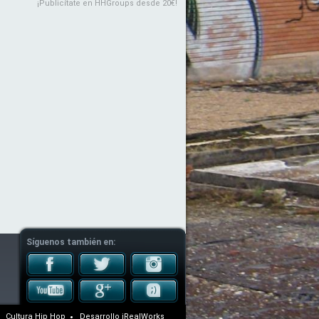
¡Publicítate en HHGroups desde 20€!
Síguenos también en:
Cultura Hip Hop
Desarrollo
iRealWorks