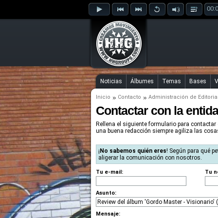
00:
Noticias
Álbumes
Temas
Bases
V
Inicio
Contacto
Administración de Editoria
Contactar con la entid
Rellena el siguiente formulario para contactar 
una buena redacción siempre agiliza las cos
¡
No sabemos quién eres
! Según para qué pe
aligerar la comunicación con nosotros.
Tu e-mail:
Tu n
Asunto:
Mensaje: