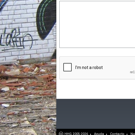
HHG
Ayuda
Contacto
No
2005-2026