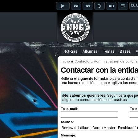
00:
Noticias
Álbumes
Temas
Bases
V
Inicio
Contacto
Administración de Editoria
Contactar con la entid
Rellena el siguiente formulario para contactar 
una buena redacción siempre agiliza las cos
¡
No sabemos quién eres
! Según para qué pe
aligerar la comunicación con nosotros.
Tu e-mail:
Tu n
Asunto:
Mensaje: