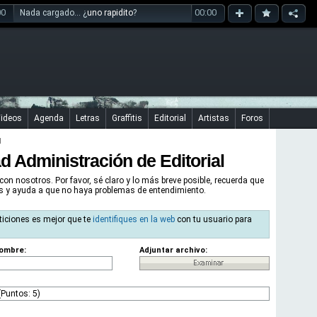
00
00:00
Nada cargado... ¿
uno rapidito
?
ideos
Agenda
Letras
Graffitis
Editorial
Artistas
Foros
l
ad Administración de Editorial
con nosotros. Por favor, sé claro y lo más breve posible, recuerda que
as y ayuda a que no haya problemas de entendimiento.
ticiones es mejor que te
identifiques en la web
con tu usuario para
ombre:
Adjuntar archivo: