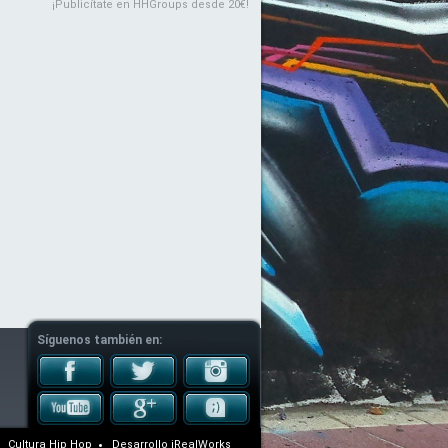
¡Publicítate en HHGroups desde 20€!
Síguenos también en:
Cultura Hip Hop
Desarrollo
iRealWorks