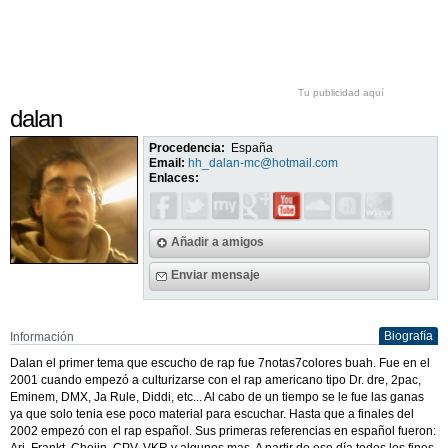
Tu publicidad aquí
dalan
Procedencia:
España
Email:
hh_dalan-mc@hotmail.com
Enlaces:
Añadir a amigos
Enviar mensaje
Biografía
Información
Dalan el primer tema que escucho de rap fue 7notas7colores buah. Fue en el
2001 cuando empezó a culturizarse con el rap americano tipo Dr. dre, 2pac,
Eminem, DMX, Ja Rule, Diddi, etc... Al cabo de un tiempo se le fue las ganas
ya que solo tenia ese poco material para escuchar. Hasta que a finales del
2002 empezó con el rap español. Sus primeras referencias en español fueron:
Ari, Frankt, Chojin, CPV, VKR y algunos mas. A partir de ese día todos los fines