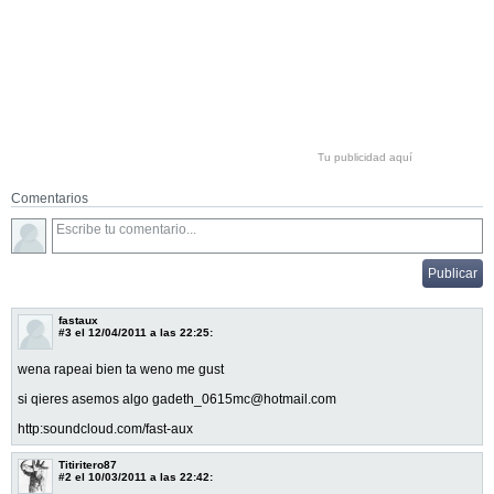
Tu publicidad aquí
Comentarios
fastaux
#3
el 12/04/2011 a las 22:25:
wena rapeai bien ta weno me gust
si qieres asemos algo gadeth_0615mc@hotmail.com
http:soundcloud.com/fast-aux
Titiritero87
#2
el 10/03/2011 a las 22:42: