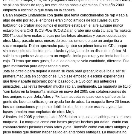
se pillaba discos de rap y los escuchaba hasta exprimirlos. En el año 2003
empieza a escribir lo que tenia en la cabeza.
Dalan empezo juntandose con gente que tenia conocimientos de rap y sabia
algo de ello por aquel entonces eran cinco amigos de los cuales cuatro
hablaron de grabar algo juntos el nombre estaba en el aire aunque nunca
estuvo fijo era CRITICOS POETICOS.Dalan grabo una cinta titulada "la maketa
2004"la cual tuvo malas criticas por las letras absurdas y bases copiadas de
otros Mc's,. pasado unos meses de esto, se entero de que un amigo iba a
sacar maqueta. Dalan aprovecho para grabar su primer tema en CD aunque
sin base, solo una instrumental clasica y plagiada de un disco de música. Al
salir la maqueta se vio que era un engaño, tenia poco rap y no tenia bombo ni
caja. El tema que mas gusto, fue el de dalan, se veia cambiado, diferente. Fue
gran motivacion para empezar de nuevo.
Jota se ofrecio para dejarle a dalan su casa para grabar, lo que iba a ser su
primera maqueta en condiciones. En clase empezo a escribir experiencias
que tuvo y aparte inspirado por el pasado que tuvo con sus anteriores
amistades. Las letras llevaban mucha rabia y sentimiento. La maqueta se titulo
"con balas en la lengua"la finalizo en mayo del 2005 con colaboraciones de
tres amigos suyos: Jota, Ades y Pix. La maqueta se paso como pañuelos, la
gente dio buenas criticas, gran ayuda fue de ades. La maqueta llevo 20 temas
tres colaboraciones y el punto debil de ella, fue que por escasa ayuda, las
bases tambien eran copiadas de otros Mc,s .
A finales del 2005 y principios del 2006 dalan se puso a escribir para su nueva
maqueta . La maqueta conto con bases propias hechas por dalan , conto con
colaboraciones pasadas como ades y jota. También conto con otros amigos y
puso temas que debian haber salido en anteriores entregas. La maqueta no