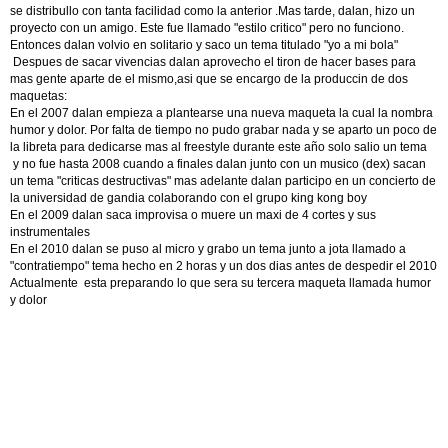
se distribullo con tanta facilidad como la anterior .Mas tarde, dalan, hizo un
proyecto con un amigo. Este fue llamado "estilo critico" pero no funciono.
Entonces dalan volvio en solitario y saco un tema titulado "yo a mi bola"
Despues de sacar vivencias dalan aprovecho el tiron de hacer bases para
mas gente aparte de el mismo,asi que se encargo de la produccin de dos
maquetas:
En el 2007 dalan empieza a plantearse una nueva maqueta la cual la nombra
humor y dolor. Por falta de tiempo no pudo grabar nada y se aparto un poco de
la libreta para dedicarse mas al freestyle durante este año solo salio un tema
y no fue hasta 2008 cuando a finales dalan junto con un musico (dex) sacan
un tema "criticas destructivas" mas adelante dalan participo en un concierto de
la universidad de gandia colaborando con el grupo king kong boy
En el 2009 dalan saca improvisa o muere un maxi de 4 cortes y sus
instrumentales
En el 2010 dalan se puso al micro y grabo un tema junto a jota llamado a
"contratiempo" tema hecho en 2 horas y un dos dias antes de despedir el 2010
Actualmente esta preparando lo que sera su tercera maqueta llamada humor
y dolor