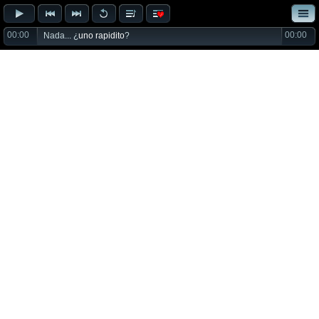
00:00
00:00
Nada... ¿
uno rapidito
?