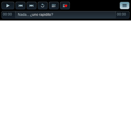
00:00
00:00
Nada... ¿
uno rapidito
?