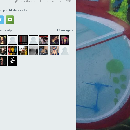
¡Publicítate en HHGroups desde 20€!
el perfil de dardy
e dardy
19 amigos