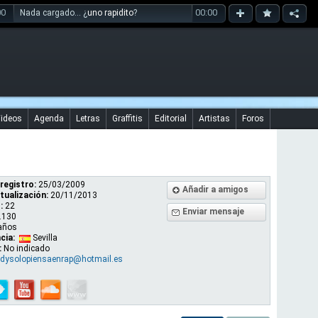
00
00:00
Nada cargado... ¿
uno rapidito
?
ideos
Agenda
Letras
Graffitis
Editorial
Artistas
Foros
registro:
25/03/2009
Añadir a amigos
tualización:
20/11/2013
:
22
Enviar mensaje
.130
años
cia:
Sevilla
:
No indicado
rdysolopiensaenrap@hotmail.es