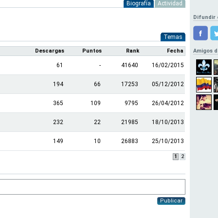
Biografía
Actividad
Difundir 
Temas
Descargas
Puntos
Rank
Fecha
Amigos d
61
-
41640
16/02/2015
194
66
17253
05/12/2012
365
109
9795
26/04/2012
232
22
21985
18/10/2013
149
10
26883
25/10/2013
1
2
Publicar