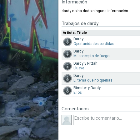
Información
dardy no ha dado ninguna información...
Trabajos de dardy
Artista: Título
Dardy:
Oportunidades perdidas
Dardy:
Mi concepto de fuego
Dardy y Nittah:
Llueve
Dardy:
El tema que no querias
Rimster y Dardy:
Ellos
Comentarios