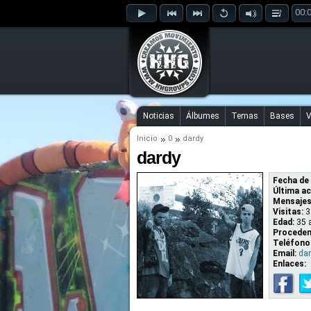
00:
Noticias
Álbumes
Temas
Bases
V
Inicio
0
dardy
dardy
Fecha de 
Última ac
Mensajes
Visitas:
3
Edad:
35 
Proceden
Teléfono
Email:
da
Enlaces: