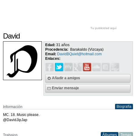
Tu publicidad aquí
David
Edad:
31 años
Procedencia:
Barakaldo (Vizcaya)
Email:
DavidBQuiet@hotmail.com
Enlaces:
Añadir a amigos
Enviar mensaje
Biografía
Información
MC. 18. Music please.
@DavidJipJap
Álbumes
Temas
Trabajos