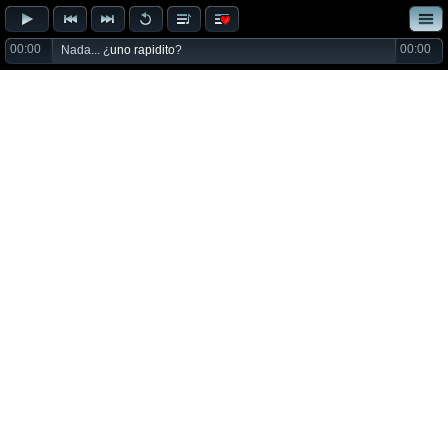
00:00
00:00
Nada... ¿
uno rapidito
?