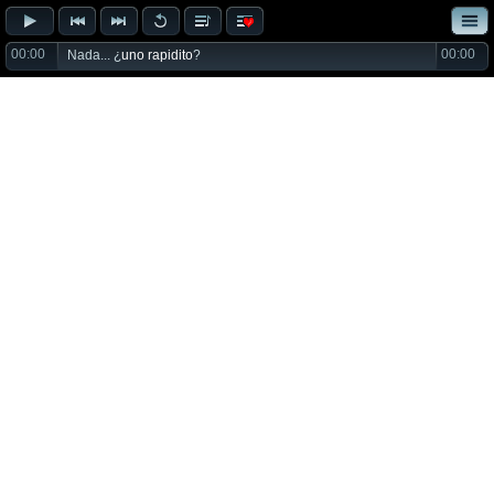
00:00
00:00
Nada... ¿
uno rapidito
?