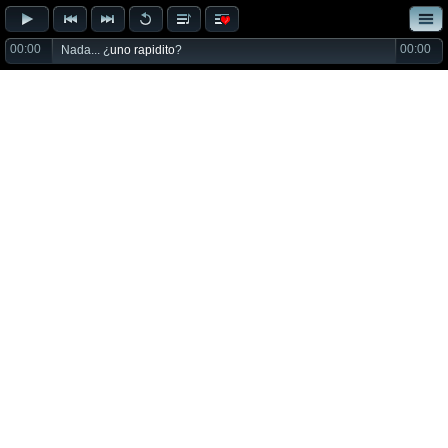
00:00
00:00
Nada... ¿
uno rapidito
?