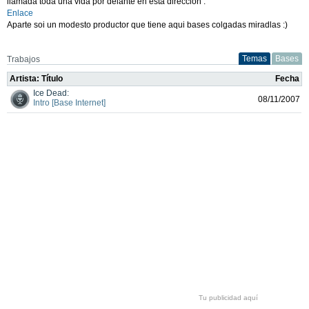
llamada toda una vida por delante en esta direccion :
Enlace
Aparte soi un modesto productor que tiene aqui bases colgadas miradlas :)
Temas
Bases
Trabajos
Artista: Título
Fecha
Ice Dead:
08/11/2007
Intro [Base Internet]
Tu publicidad aquí