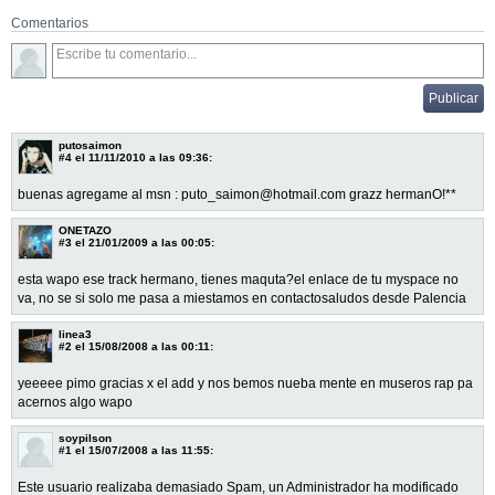
Comentarios
putosaimon
#4
el 11/11/2010 a las 09:36:
buenas agregame al msn : puto_saimon@hotmail.com grazz hermanO!**
ONETAZO
#3
el 21/01/2009 a las 00:05:
esta wapo ese track hermano, tienes maquta?el enlace de tu myspace no
va, no se si solo me pasa a miestamos en contactosaludos desde Palencia
linea3
#2
el 15/08/2008 a las 00:11:
yeeeee pimo gracias x el add y nos bemos nueba mente en museros rap pa
acernos algo wapo
soypilson
#1
el 15/07/2008 a las 11:55:
Este usuario realizaba demasiado Spam, un Administrador ha modificado