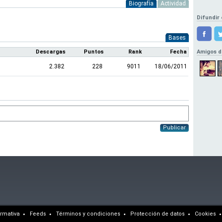
Biografía
Actividad
Difundir 
Bases
Descargas
Puntos
Rank
Fecha
Amigos d
2.382
228
9011
18/06/2011
Publicar
rmativa
Feeds
Términos y condiciones
Protección de datos
Cookies