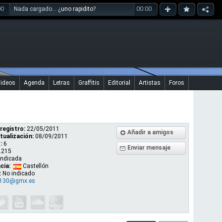
00
00:00
Nada cargado... ¿
uno rapidito
?
ideos
Agenda
Letras
Graffitis
Editorial
Artistas
Foros
registro:
22/05/2011
Añadir a amigos
tualización:
08/09/2011
:
6
Enviar mensaje
.215
indicada
cia:
Castellón
:
No indicado
k130@gmx.es