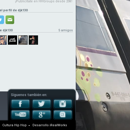
¡Publicítate en HHGroups desde 20€!
el perfil de djk130
e djk130
5 amigos
Síguenos también en:
Cultura Hip Hop
Desarrollo
iRealWorks