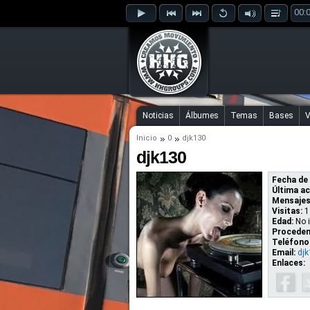
00:
Noticias
Álbumes
Temas
Bases
V
Inicio
0
djk130
djk130
Fecha de 
Última ac
Mensajes
Visitas:
1
Edad:
No 
Proceden
Teléfono
Email:
dj
Enlaces: