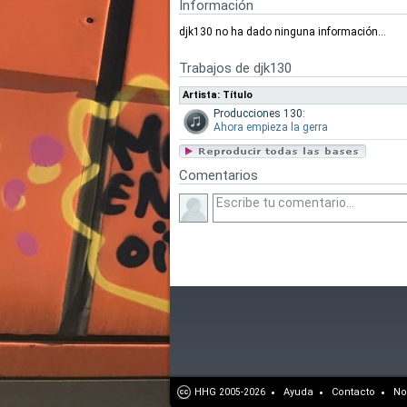
Información
djk130 no ha dado ninguna información...
Trabajos de djk130
Artista: Título
Producciones 130:
Ahora empieza la gerra
Comentarios
HHG
Ayuda
Contacto
No
2005-2026