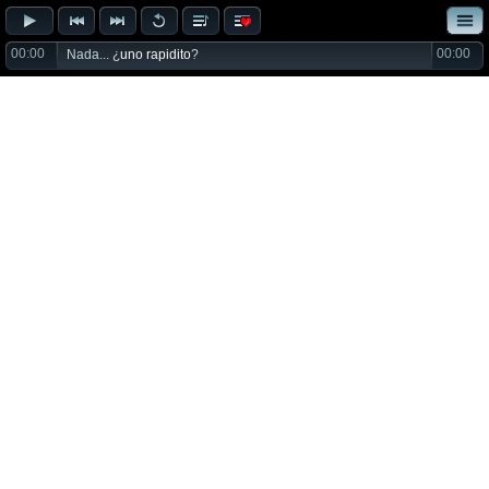
00:00
00:00
Nada... ¿
uno rapidito
?