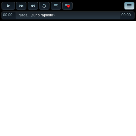
00:00
00:00
Nada... ¿
uno rapidito
?