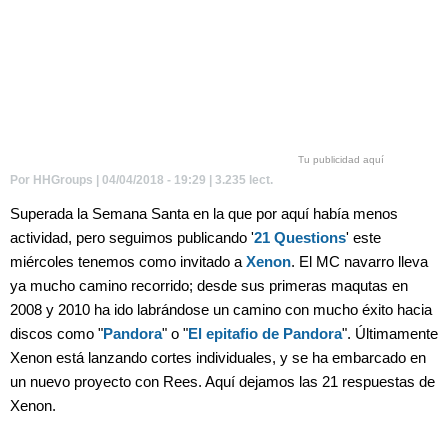
Tu publicidad aquí
Por HHGroups | 04/04/2018 - 19:29 | 3.235 lect.
Superada la Semana Santa en la que por aquí había menos
actividad, pero seguimos publicando '
21 Questions
' este
miércoles tenemos como invitado a
Xenon
. El MC navarro lleva
ya mucho camino recorrido; desde sus primeras maqutas en
2008 y 2010 ha ido labrándose un camino con mucho éxito hacia
discos como "
Pandora
" o "
El epitafio de Pandora
". Últimamente
Xenon está lanzando cortes individuales, y se ha embarcado en
un nuevo proyecto con Rees. Aquí dejamos las 21 respuestas de
Xenon.