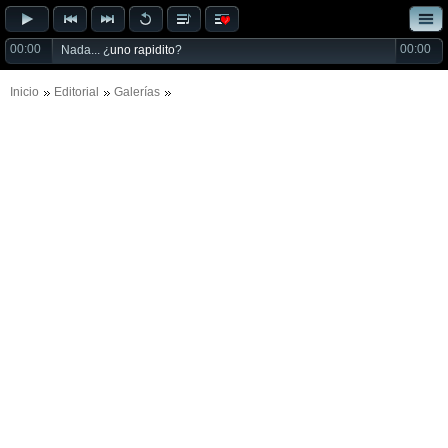
00:00
00:00
Nada... ¿
uno rapidito
?
Inicio
Editorial
Galerías