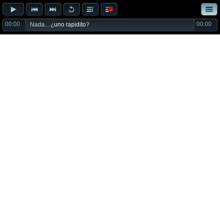
00:00
00:00
Nada... ¿
uno rapidito
?