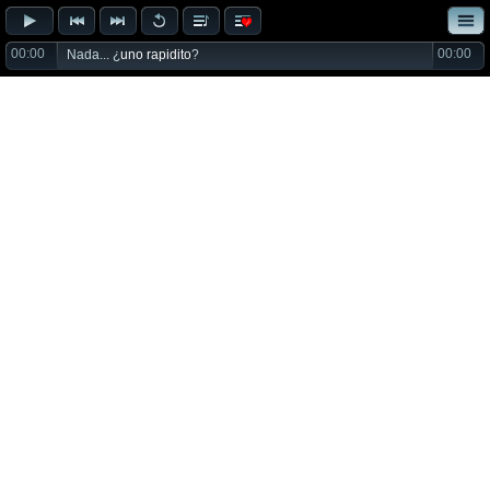
00:00
00:00
Nada... ¿
uno rapidito
?