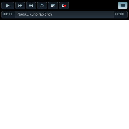
00:00
00:00
Nada... ¿
uno rapidito
?