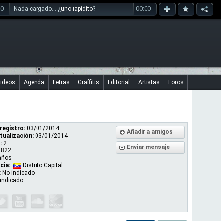
00
00:00
Nada cargado... ¿
uno rapidito
?
ideos
Agenda
Letras
Graffitis
Editorial
Artistas
Foros
registro:
03/01/2014
Añadir a amigos
tualización:
03/01/2014
:
2
Enviar mensaje
.822
años
cia:
Distrito Capital
:
No indicado
indicado