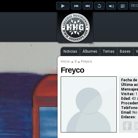
00:
Noticias
Álbumes
Temas
Bases
V
Inicio
0
Freyco
Freyco
Fecha de 
Última ac
Mensajes
Visitas:
1
Edad:
43 
Proceden
Teléfono
Email:
No 
Enlaces: