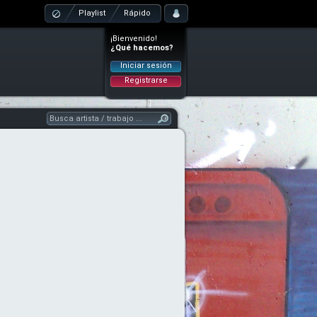
Playlist
Rápido
¡Bienvenido!
¿Qué hacemos?
Iniciar sesión
Registrarse