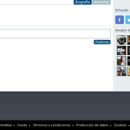
Biografía
Actividad
Difundir 
Amigos d
Publicar
rmativa
Feeds
Términos y condiciones
Protección de datos
Cookies