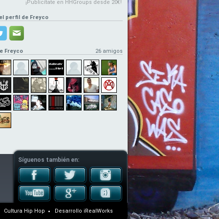
¡Publicítate en HHGroups desde 20€!
el perfil de Freyco
e Freyco
26 amigos
Síguenos también en:
Cultura Hip Hop
Desarrollo
iRealWorks