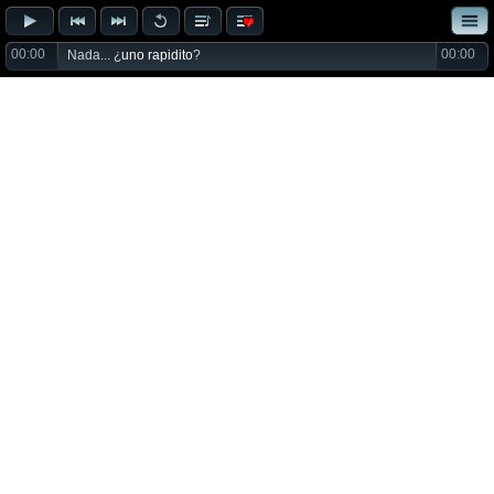
00:00
00:00
Nada... ¿
uno rapidito
?