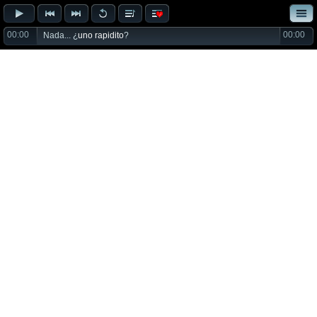
00:00
00:00
Nada... ¿
uno rapidito
?