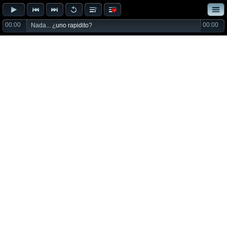
00:00
00:00
Nada... ¿
uno rapidito
?