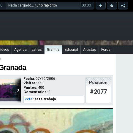
00
00:00
Nada cargado... ¿
uno rapidito
?
ideos
Agenda
Letras
Graffitis
Editorial
Artistas
Foros
a
n Granada
Fecha:
07/10/2006
Posición
Visitas:
660
Puntos:
400
#2077
Comentarios:
0
Votar
este trabajo