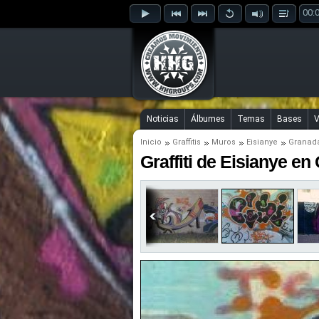
00:
Noticias
Álbumes
Temas
Bases
V
Inicio
Graffitis
Muros
Eisianye
Granad
Graffiti de Eisianye e