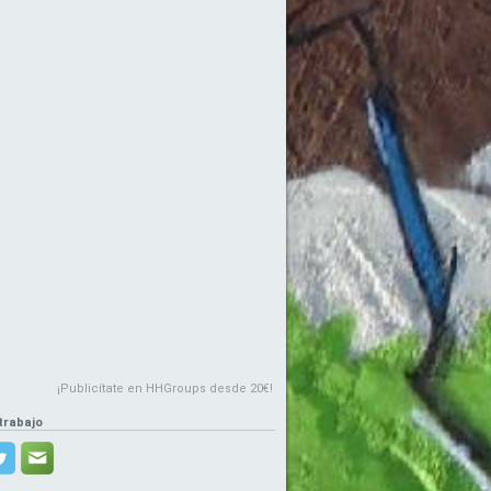
¡Publicítate en HHGroups desde 20€!
trabajo