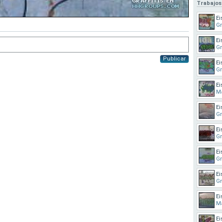
Trabajos
Ei
G
Ei
G
Publicar
Ei
G
Ei
M
Ei
G
Ei
G
Ei
G
Ei
G
Ei
M
Ei