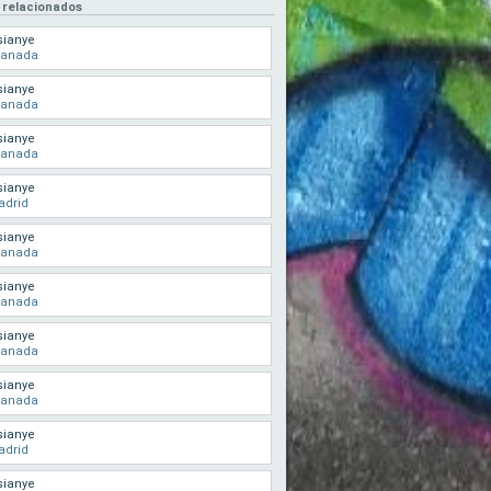
 relacionados
sianye
ranada
sianye
ranada
sianye
ranada
sianye
adrid
sianye
ranada
sianye
ranada
sianye
ranada
sianye
ranada
sianye
adrid
sianye