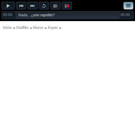
00:00
00:00
Nada... ¿
uno rapidito
?
Inicio
Graffitis
Muros
Koper