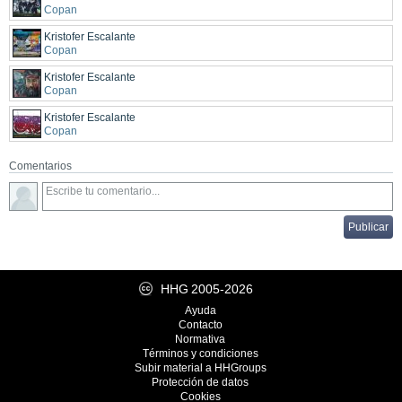
Copan
Kristofer Escalante
Copan
Kristofer Escalante
Copan
Kristofer Escalante
Copan
Comentarios
HHG
2005-2026
Ayuda
Contacto
Normativa
Términos y condiciones
Subir material a HHGroups
Protección de datos
Cookies