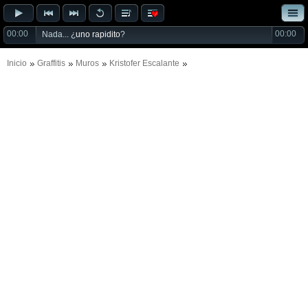
00:00
00:00
Nada... ¿
uno rapidito
?
Inicio
Graffitis
Muros
Kristofer Escalante