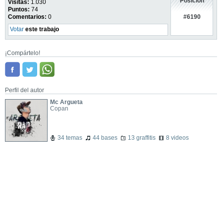
Posición
Visitas:
1.030
Puntos:
74
#6190
Comentarios:
0
Votar
este trabajo
¡Compártelo!
Perfil del autor
Mc Argueta
Copan
34 temas
44 bases
13 graffitis
8 videos