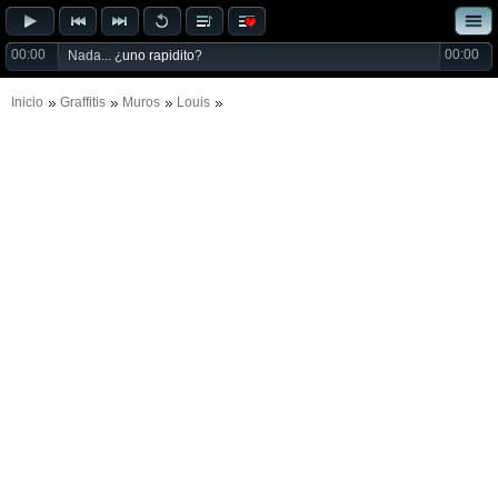
00:00
00:00
Nada... ¿
uno rapidito
?
Inicio
Graffitis
Muros
Louis