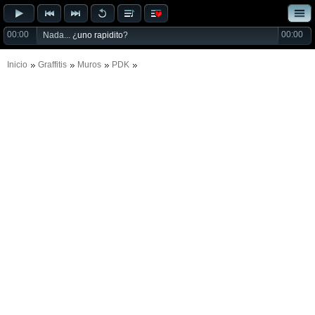
00:00
00:00
Nada... ¿
uno rapidito
?
Inicio
Graffitis
Muros
PDK