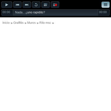
00:00
00:00
Nada... ¿
uno rapidito
?
Inicio
Graffitis
Muros
Rito msc