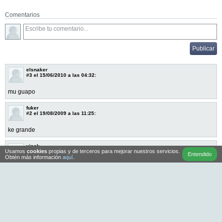
Comentarios
elsnaker
#3
el 15/06/2010 a las 04:32:
mu guapo
fuker
#2
el 19/08/2009 a las 11:25:
ke grande
yiack
Usamos
cookies
propias y de terceros para mejorar nuestros servicios.
#1
el 10/08/2009 a las 19:47:
Entendido
Obtén más información
aquí
.
todavia estas chavo...Echale ganas y algun dia seras como yo de
grande.attt. tu papa
HHG
2005-2026
Ayuda