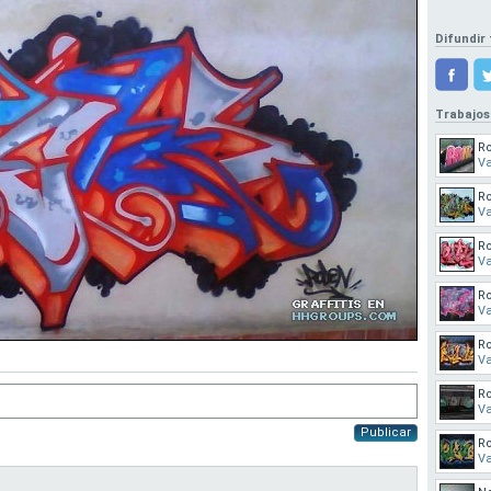
Difundir 
Trabajos
R
Va
Ro
Va
R
Va
R
Va
R
Va
R
Va
Publicar
R
Va