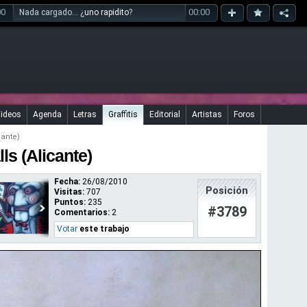
00
00:00
Nada cargado... ¿
uno rapidito
?
ideos
Agenda
Letras
Graffitis
Editorial
Artistas
Foros
cante)
ls (Alicante)
Fecha:
26/08/2010
Posición
Visitas:
707
Puntos:
235
#3789
Comentarios:
2
Votar
este trabajo