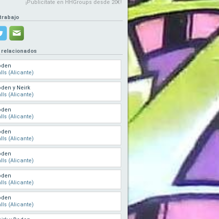
¡Publicítate en HHGroups desde 20€!
trabajo
 relacionados
oden
lls (Alicante)
den y Neirk
lls (Alicante)
oden
lls (Alicante)
oden
lls (Alicante)
oden
lls (Alicante)
oden
lls (Alicante)
oden
lls (Alicante)