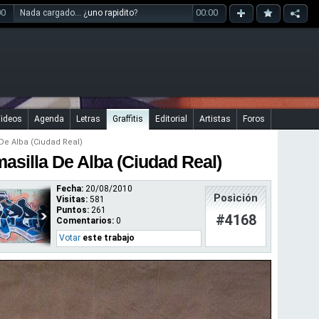
00
00:00
Nada cargado... ¿
uno rapidito
?
ideos
Agenda
Letras
Graffitis
Editorial
Artistas
Foros
De Alba (Ciudad Real)
masilla De Alba (Ciudad Real)
Fecha:
20/08/2010
Posición
Visitas:
581
Puntos:
261
#4168
Comentarios:
0
Votar
este trabajo