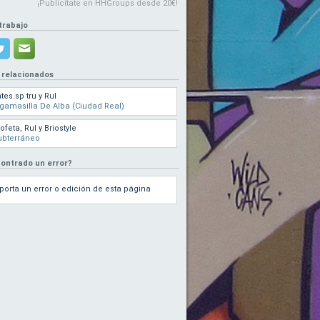
¡Publicítate en HHGroups desde 20€!
trabajo
 relacionados
tes.sp tru y Rul
gamasilla De Alba (Ciudad Real)
ofeta, Rul y Briostyle
ubterráneo
ontrado un error?
porta un error o edición de esta página