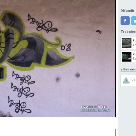
Difundir 
Trabajos
Ba
Ar
Pr
S
¿Has enc
Re