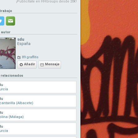
¡Publicítate en HHGroups desde 20€!
trabajo
l autor
sdu
España
89 graffitis
Añadir
Mensaje
 relacionados
du
urcia
du
cantarilla (Albacete)
du
lina (Málaga)
du
urcia