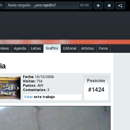
00
00:00
Nada cargado... ¿
uno rapidito
?
ideos
Agenda
Letras
Graffitis
Editorial
Artistas
Foros
ia
Fecha:
10/10/2006
Posición
Visitas:
756
Puntos:
409
#1424
Comentarios:
3
Votar
este trabajo