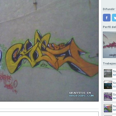
Difundir 
Perfil de
Trabajos
S
M
S
Al
S
Mo
S
M