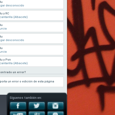
du
ugar desconocido
u y RC
cantarilla (Albacete)
du
urcia
du
ugar desconocido
du
urcia
u y Psn
cantarilla (Albacete)
ontrado un error?
porta un error o edición de esta página
Síguenos también en: