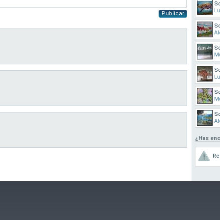
S
L
Publicar
Sd
Al
S
M
S
L
S
M
Sd
Al
¿Has enc
Re