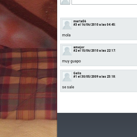
marta56
#3
el 16/06/2010 a las 04:45:
mola
amejor
#2
el 15/06/2010 a las 22:17:
muy guapo
Gelis
#1
el 30/05/2009 a las 23:18:
se sale