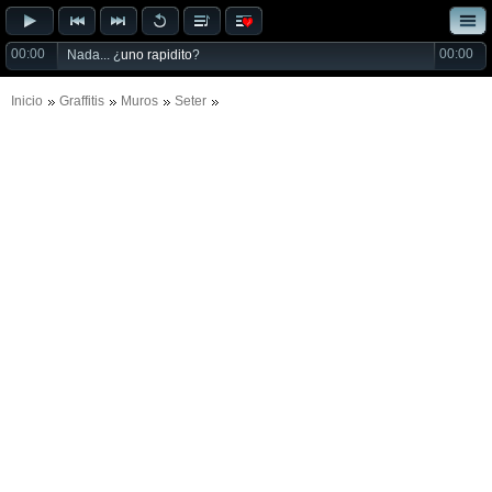
00:00
00:00
Nada... ¿
uno rapidito
?
Inicio
Graffitis
Muros
Seter