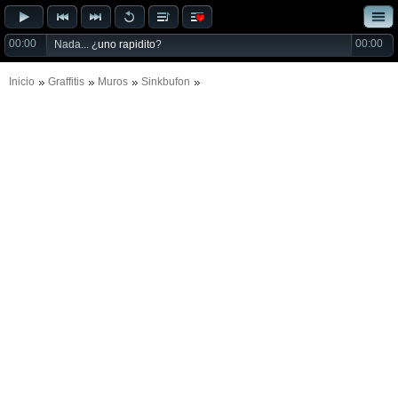
00:00
00:00
Nada... ¿
uno rapidito
?
Inicio
Graffitis
Muros
Sinkbufon