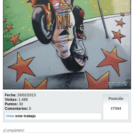
Fecha:
26/02/2013
Posición
Visitas:
1.488
Puntos:
30
#7594
Comentarios:
0
Votar
este trabajo
¡Compártelo!