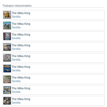
Trabajos relacionados
The Mika King
Sevilla
The Mika King
Sevilla
The Mika King
Sevilla
The Mika King
Sevilla
The Mika King
Sevilla
The Mika King
Sevilla
The Mika King
Sevilla
The Mika King
Sevilla
The Mika King
Sevilla