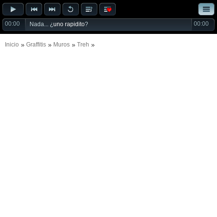
00:00
00:00
Nada... ¿
uno rapidito
?
Inicio
Graffitis
Muros
Treh