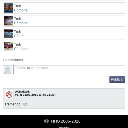
Treh
Córdoba
Treh
Córdoba
Treh
Cádiz
Treh
Córdoba
Comentarios
ACMxDark
#1
el 31/03/2016 a las 21:39:
Tremendo. +25
HHG
2005-2026
Ayuda