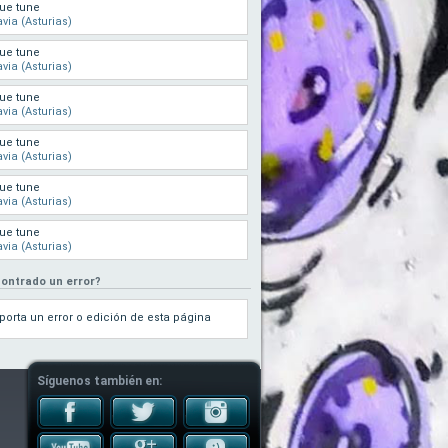
ue tune
via (Asturias)
ue tune
via (Asturias)
ue tune
via (Asturias)
ue tune
via (Asturias)
ue tune
via (Asturias)
ue tune
via (Asturias)
ontrado un error?
porta un error o edición de esta página
Síguenos también en: