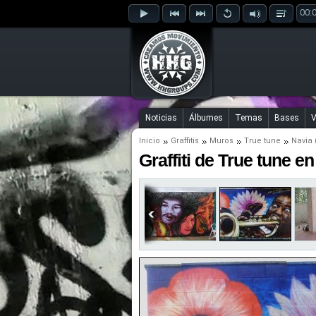
00:
Noticias
Álbumes
Temas
Bases
V
Inicio
Graffitis
Muros
True tune
Navia 
Graffiti de True tune en