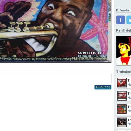
Difundir 
Perfil de
Trabajos
Tr
Na
Publicar
Tr
Na
Tr
Na
Tr
Na