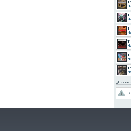
Tr
Na
Tr
Na
Tr
Na
Tr
Na
Tr
Na
Tr
Na
¿Has enc
Re