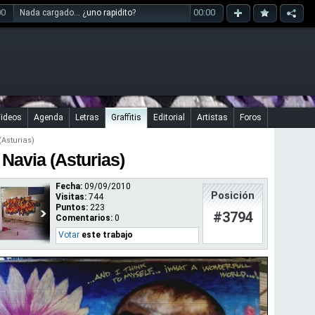
00
00:00
Nada cargado... ¿
uno rapidito
?
ideos
Agenda
Letras
Graffitis
Editorial
Artistas
Foros
(Asturias)
 Navia (Asturias)
Fecha:
09/09/2010
Posición
Visitas:
744
Puntos:
223
#3794
Comentarios:
0
Votar
este trabajo