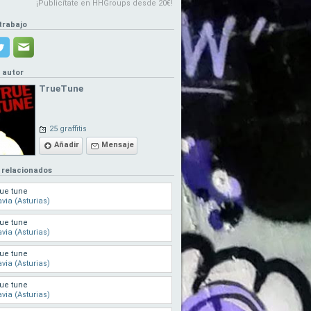
¡Publicítate en HHGroups desde 20€!
trabajo
l autor
TrueTune
25 graffitis
Añadir
Mensaje
 relacionados
ue tune
via (Asturias)
ue tune
via (Asturias)
ue tune
via (Asturias)
ue tune
via (Asturias)