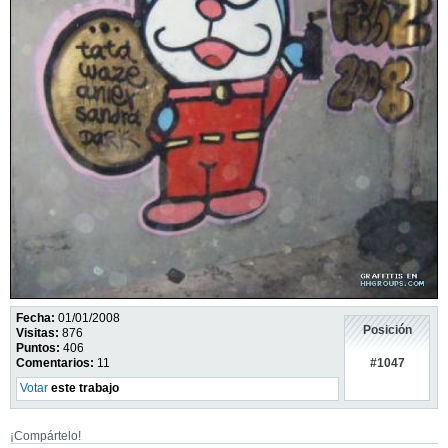
Fecha:
01/01/2008
Posición
Visitas:
876
Puntos:
406
#1047
Comentarios:
11
Votar
este trabajo
¡Compártelo!