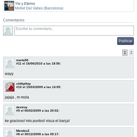
Yle y Eterno
Mollet Del Valles (Barcelona)
Comentarios
1
2
marta56
#11
el 16/06/2010 a las 18:56:
wayy
chHipHop
#10
el 15/03/2009 a las 14:05:
jajaja , m mola
destroy
#9
el 06/02/2009 a las 20:02:
ke gracioso! mis puntos! visca el barça!
MendezZ
#8
el 30/12/2008 a las 05:17: