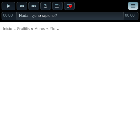
00:00
00:00
Nada... ¿
uno rapidito
?
Inicio
Graffitis
Muros
Yle