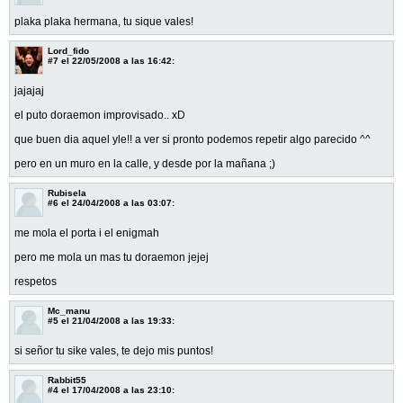
plaka plaka hermana, tu sique vales!
Lord_fido
#7
el 22/05/2008 a las 16:42:
jajajaj
el puto doraemon improvisado.. xD
que buen dia aquel yle!! a ver si pronto podemos repetir algo parecido ^^
pero en un muro en la calle, y desde por la mañana ;)
Rubisela
#6
el 24/04/2008 a las 03:07:
me mola el porta i el enigmah
pero me mola un mas tu doraemon jejej
respetos
Mc_manu
#5
el 21/04/2008 a las 19:33:
si señor tu sike vales, te dejo mis puntos!
Rabbit55
#4
el 17/04/2008 a las 23:10: