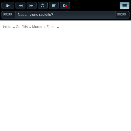
00:00
00:00
Nada... ¿
uno rapidito
?
Inicio
Graffitis
Muros
Zarko