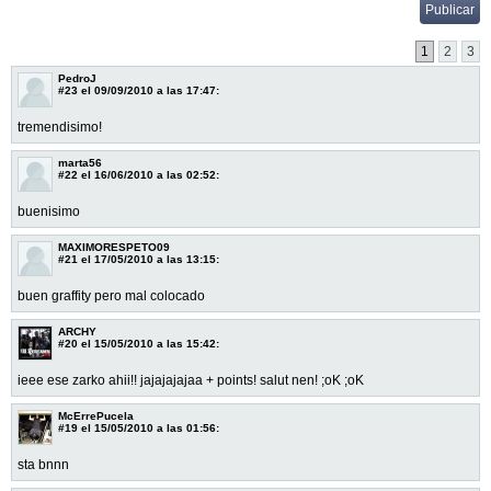
1
2
3
PedroJ
#23
el 09/09/2010 a las 17:47:
tremendisimo!
marta56
#22
el 16/06/2010 a las 02:52:
buenisimo
MAXIMORESPETO09
#21
el 17/05/2010 a las 13:15:
buen graffity pero mal colocado
ARCHY
#20
el 15/05/2010 a las 15:42:
ieee ese zarko ahii!! jajajajajaa + points! salut nen! ;oK ;oK
McErrePucela
#19
el 15/05/2010 a las 01:56:
sta bnnn