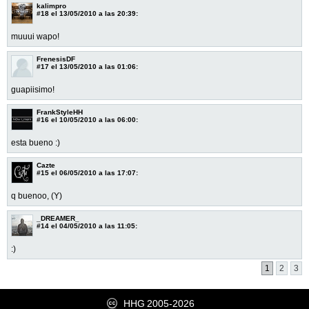
kalimpro
#18
el 13/05/2010 a las 20:39:
muuui wapo!
FrenesisDF
#17
el 13/05/2010 a las 01:06:
guapiisimo!
FrankStyleHH
#16
el 10/05/2010 a las 06:00:
esta bueno :)
Cazte
#15
el 06/05/2010 a las 17:07:
q buenoo, (Y)
_DREAMER_
#14
el 04/05/2010 a las 11:05:
:)
1
2
3
HHG
2005-2026