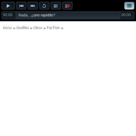
00:00
00:00
Nada... ¿
uno rapidito
?
Inicio
Graffitis
Otros
Fat Fish