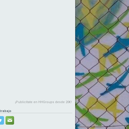
¡Publicítate en HHGroups desde 20€!
trabajo