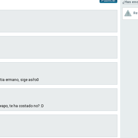
Publicar
¿Has enc
Re
tia ermano, sige así!o0
 wapo, te ha costado no? :D