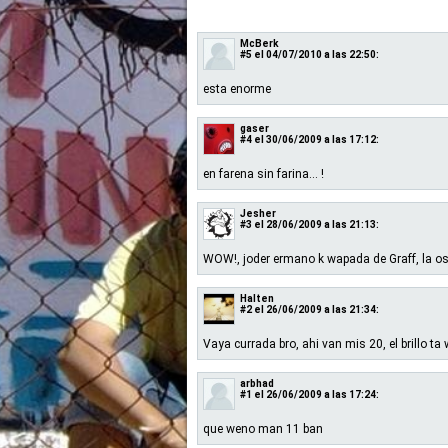
McBerk
#5
el 04/07/2010 a las 22:50:
esta enorme
gaser
#4
el 30/06/2009 a las 17:12:
en farena sin farina… !
Jesher
#3
el 28/06/2009 a las 21:13:
WOW!, joder ermano k wapada de Graff, la os
Halten
#2
el 26/06/2009 a las 21:34:
Vaya currada bro, ahi van mis 20, el brillo ta
arbhad
#1
el 26/06/2009 a las 17:24:
que weno man 11 ban