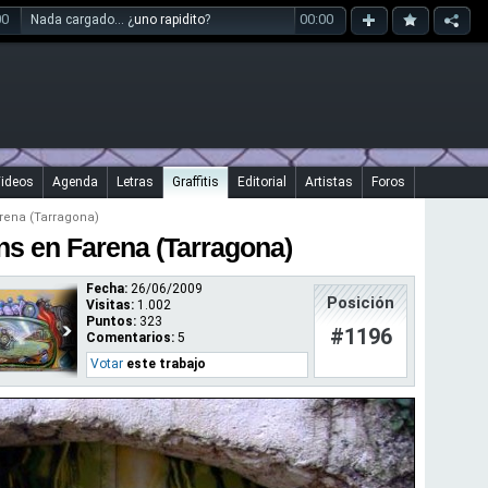
00
00:00
Nada cargado... ¿
uno rapidito
?
ideos
Agenda
Letras
Graffitis
Editorial
Artistas
Foros
rena (Tarragona)
ons en Farena (Tarragona)
Fecha:
26/06/2009
Posición
Visitas:
1.002
Puntos:
323
#1196
Comentarios:
5
Votar
este trabajo