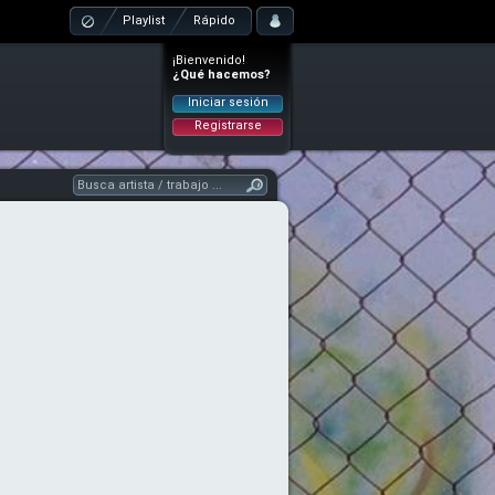
Playlist
Rápido
¡Bienvenido!
¿Qué hacemos?
Iniciar sesión
Registrarse