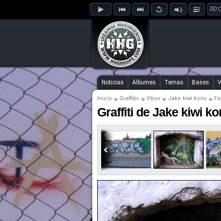
00:
Noticias
Álbumes
Temas
Bases
V
Inicio
Graffitis
Otros
Jake kiwi kons
Fa
Graffiti de Jake kiwi k