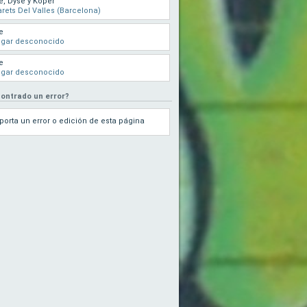
e, Dyse y Koper
rets Del Valles (Barcelona)
e
ugar desconocido
e
ugar desconocido
ontrado un error?
porta un error o edición de esta página