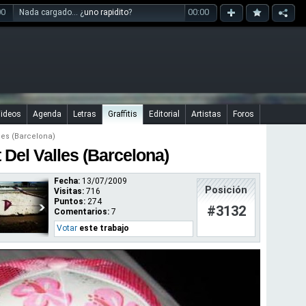
00
00:00
Nada cargado... ¿
uno rapidito
?
ideos
Agenda
Letras
Graffitis
Editorial
Artistas
Foros
les (Barcelona)
t Del Valles (Barcelona)
Fecha:
13/07/2009
Posición
Visitas:
716
Puntos:
274
#3132
Comentarios:
7
Votar
este trabajo