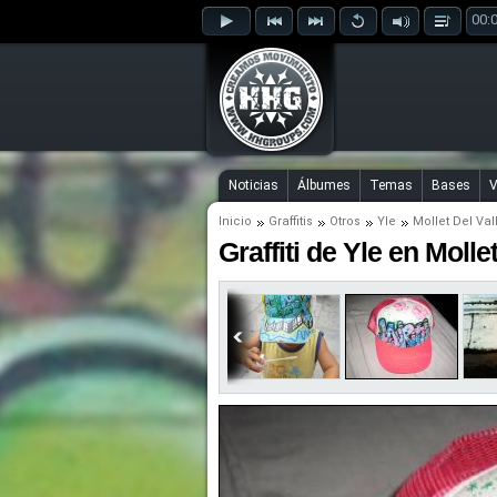
00:
Noticias
Álbumes
Temas
Bases
V
Inicio
Graffitis
Otros
Yle
Mollet Del Val
Graffiti de Yle en Molle