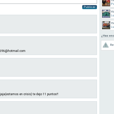
Yl
Pa
Publicar
Yl
L
Yl
L
¿Has enc
Re
a2696@hotmail.com
jaja(estamos en crisis) te dejo 11 puntos!!