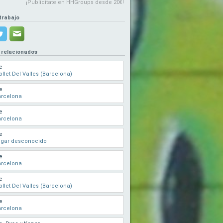
¡Publicítate en HHGroups desde 20€!
trabajo
 relacionados
e
llet Del Valles (Barcelona)
e
arcelona
e
arcelona
e
ugar desconocido
e
arcelona
e
llet Del Valles (Barcelona)
e
arcelona