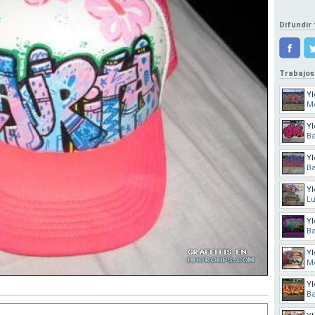
Difundir 
Trabajos
Yl
Mo
Yl
B
Yl
B
Yl
L
Yl
B
Yl
Mo
Yl
B