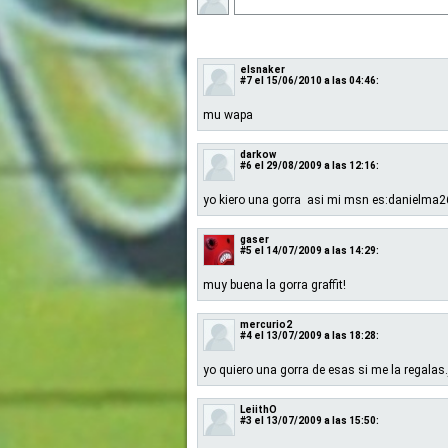
elsnaker
#7
el 15/06/2010 a las 04:46:
mu wapa
darkow
#6
el 29/08/2009 a las 12:16:
yo kiero una gorra asi mi msn es:danielm
gaser
#5
el 14/07/2009 a las 14:29:
muy buena la gorra graffit!
mercurio2
#4
el 13/07/2009 a las 18:28:
yo quiero una gorra de esas si me la regalas.
LeiithO
#3
el 13/07/2009 a las 15:50: