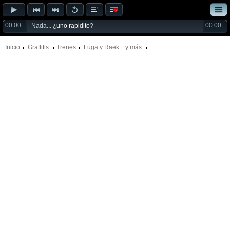
00:00
00:00
Nada... ¿
uno rapidito
?
Inicio
Graffitis
Trenes
Fuga
y
Raek
... y más