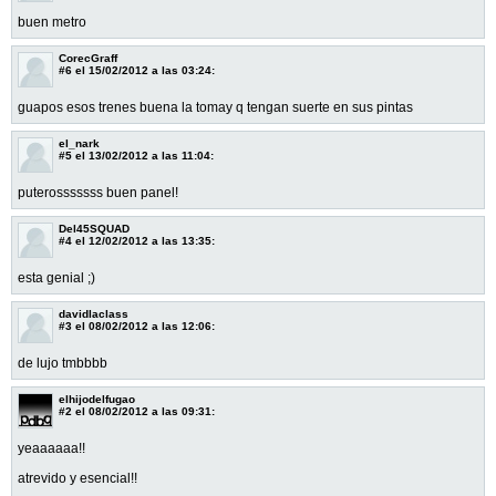
buen metro
CorecGraff
#6
el 15/02/2012 a las 03:24:
guapos esos trenes buena la tomay q tengan suerte en sus pintas
el_nark
#5
el 13/02/2012 a las 11:04:
puterosssssss buen panel!
Del45SQUAD
#4
el 12/02/2012 a las 13:35:
esta genial ;)
davidlaclass
#3
el 08/02/2012 a las 12:06:
de lujo tmbbbb
elhijodelfugao
#2
el 08/02/2012 a las 09:31:
yeaaaaaa!!
atrevido y esencial!!