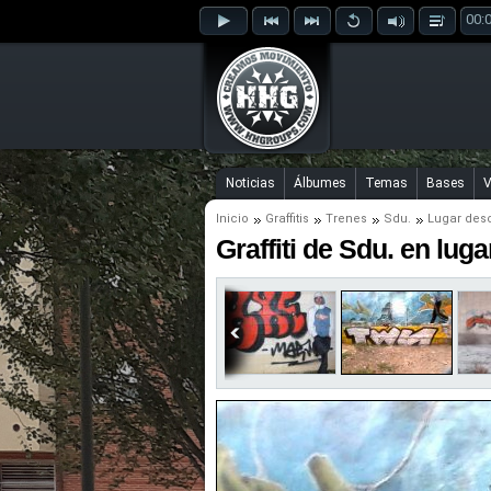
00:
Noticias
Álbumes
Temas
Bases
V
Inicio
Graffitis
Trenes
Sdu.
Lugar des
Graffiti de Sdu. en lu