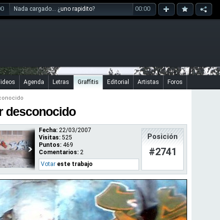
00
00:00
Nada cargado... ¿
uno rapidito
?
ideos
Agenda
Letras
Graffitis
Editorial
Artistas
Foros
conocido
gar desconocido
Fecha:
22/03/2007
Posición
Visitas:
525
Puntos:
469
#2741
Comentarios:
2
Votar
este trabajo