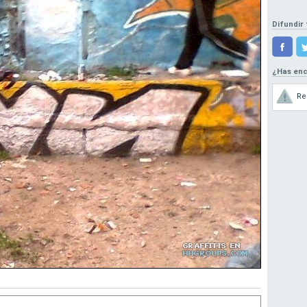
Difundir 
¿Has enc
Re