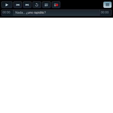
00:00
00:00
Nada... ¿
uno rapidito
?