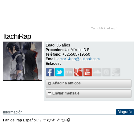
Tu publicidad aquí
ItachiRap
Edad:
36 años
Procedencia:
México D.F.
Teléfono:
+525565719550
Email:
omar14rap@outlook.com
Enlaces:
Añadir a amigos
Enviar mensaje
Biografía
Información
Fan del rap Español. ^/_\^ 👉🎵 🎶 👈 🎧