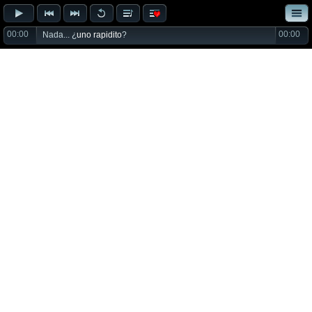
00:00
00:00
Nada... ¿
uno rapidito
?