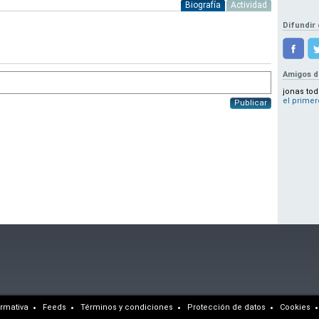
Biografía
Actividad
Difundir 
Amigos d
jonas tod
el primer
Publicar
rmativa
Feeds
Términos y condiciones
Protección de datos
Cookies