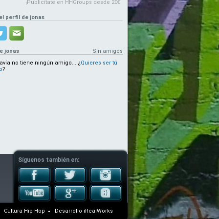
¡Publicítate en HHGroups desde 20€!
el perfil de jonas
e jonas
Sin amigos
avía no tiene ningún amigo...
¿
Quieres ser tú
o
?
Síguenos también en:
Cultura Hip Hop
Desarrollo
iRealWorks