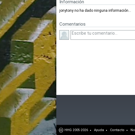
Información
jonytony no ha dado ninguna información...
Comentarios
HHG
Ayuda
Contacto
No
2005-2026