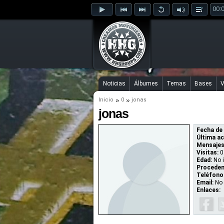
00:
Noticias
Álbumes
Temas
Bases
V
Inicio
0
jonas
jonas
Fecha de 
Última ac
Mensajes
Visitas:
0
Edad:
No 
Proceden
Teléfono
Email:
No 
Enlaces: