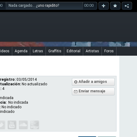
00
00:00
Nada cargado... ¿
uno rapidito
?
ideos
Agenda
Letras
Graffitis
Editorial
Artistas
Foros
registro:
03/05/2014
Añadir a amigos
tualización:
No actualizado
:
4
Enviar mensaje
indicada
cia:
No indicada
:
No indicado
indicado