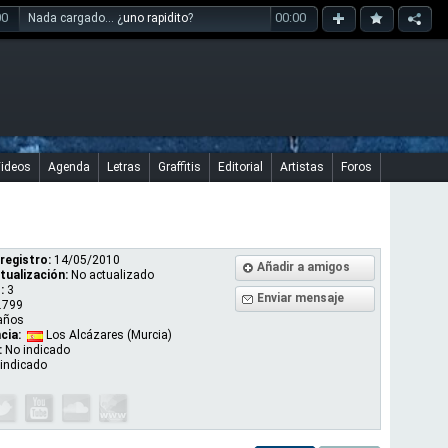
00
00:00
Nada cargado... ¿
uno rapidito
?
ideos
Agenda
Letras
Graffitis
Editorial
Artistas
Foros
registro:
14/05/2010
Añadir a amigos
tualización:
No actualizado
:
3
Enviar mensaje
.799
años
cia:
Los Alcázares (Murcia)
:
No indicado
indicado