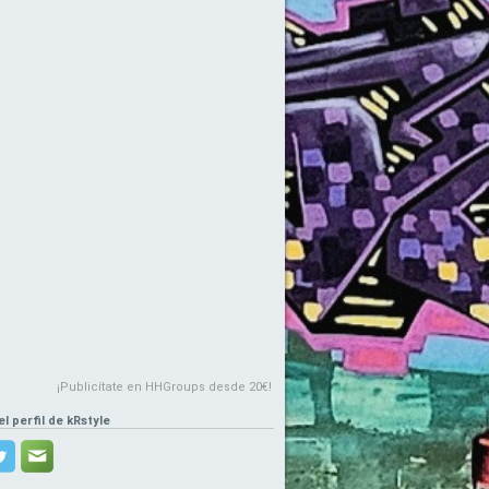
¡Publicítate en HHGroups desde 20€!
el perfil de kRstyle