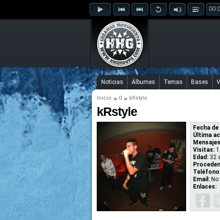
00:
Noticias
Álbumes
Temas
Bases
V
Inicio
0
kRstyle
kRstyle
Fecha de 
Última ac
Mensajes
Visitas:
1
Edad:
32 
Proceden
Teléfono
Email:
No 
Enlaces: