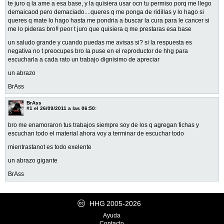
te juro q la ame a esa base, y la quisiera usar ocn tu permiso porq me llego
demaicaod pero demaciado....queres q me ponga de ridillas y lo hago si
queres q mate lo hago hasta me pondria a buscar la cura para le cancer si
me lo pideras bro!! peor t juro que quisiera q me prestaras esa base
un saludo grande y cuando puedas me avisas si? si la respuesta es
negativa no t preocupes bro la puse en el reproductor de hhg para
escucharla a cada rato un trabajo dignisimo de apreciar
un abrazo
BrAss
BrAss
#1
el 26/09/2011 a las 06:50:
bro me enamoraron tus trabajos siempre soy de los q agregan fichas y
escuchan todo el material ahora voy a terminar de escuchar todo
mientrastanot es todo exelente
un abrazo gigante
BrAss
HHG
2005-2026
Ayuda
Contacto