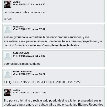
BrAss
#6
el 06/09/2012 a las 09:17:
recorda que contas conmi apoyo
BrAss
mikeshot
#5
el 17/10/2011 a las 07:47:
eres muy bueno la verdad me hicieron vribrar tus canciones, y me
encantaria si me permitieras usar una de tus bases para un proyecto mio, tu
cancion "una cancion de amor" somplemente es fantastica
AnTidOtEMaN
#4
el 08/10/2011 a las 04:48:
buenos beats man..cuidatee
KDOBLETStudio
#3
el 02/10/2011 a las 00:27:
TIO Q JODIDA BASE TE HAS ECHO SE PUEDE USAR ???
BrAss
#2
el 26/09/2011 a las 07:11:
Bro por ya q termine d revisar todo puedo desir q a tu temprana edad sos un
productor d puta amdre un trabajo tullo q me encanto fue Eternos Recuerdos