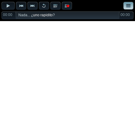
00:00
00:00
Nada... ¿
uno rapidito
?