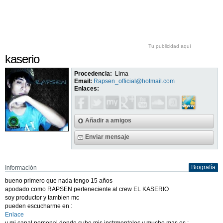
Tu publicidad aquí
kaserio
Procedencia:
Lima
Email:
Rapsen_official@hotmail.com
Enlaces:
Añadir a amigos
Enviar mensaje
Biografía
Información
bueno primero que nada tengo 15 años
apodado como RAPSEN perteneciente al crew EL KASERIO
soy productor y tambien mc
pueden escucharme en :
Enlace
y mi canal personal donde subo mis instrmentales y mucho mas es :