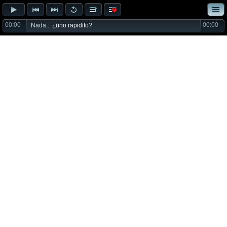
00:00
00:00
Nada... ¿
uno rapidito
?