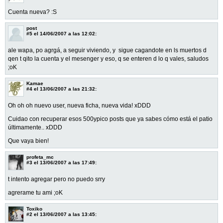
Cuenta nueva? :S
post
#5
el 14/06/2007 a las 12:02:
ale wapa, po agrgá, a seguir viviendo, y sigue cagandote en ls muertos d
qen t qito la cuenta y el mesenger y eso, q se enteren d lo q vales, saludos
;oK
Kamae
#4
el 13/06/2007 a las 21:32:
Oh oh oh nuevo user, nueva ficha, nueva vida! xDDD
Cuidao con recuperar esos 500ypico posts que ya sabes cómo está el patio
últimamente.. xDDD
Que vaya bien!
profeta_mc
#3
el 13/06/2007 a las 17:49:
t intento agregar pero no puedo srry
agrerame tu ami ;oK
Toxiko
#2
el 13/06/2007 a las 13:45: