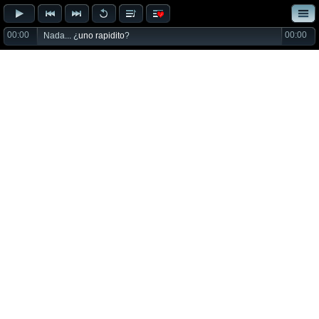
00:00
00:00
Nada... ¿
uno rapidito
?