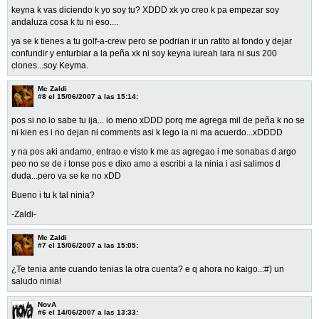
keyna k vas diciendo k yo soy tu? XDDD xk yo creo k pa empezar soy
andaluza cosa k tu ni eso....
ya se k tienes a tu golf-a-crew pero se podrian ir un ratito al fondo y dejar
confundir y enturbiar a la peña xk ni soy keyna iureah lara ni sus 200
clones...soy Keyma.
Mc Zaldi
#8
el 15/06/2007 a las 15:14:
pos si no lo sabe tu ija... io meno xDDD porq me agrega mil de peña k no se
ni kien es i no dejan ni comments asi k lego ia ni ma acuerdo...xDDDD
y na pos aki andamo, entrao e visto k me as agregao i me sonabas d argo
peo no se de i tonse pos e dixo amo a escribi a la ninia i asi salimos d
duda...pero va se ke no xDD
Bueno i tu k tal ninia?
-Zaldi-
Mc Zaldi
#7
el 15/06/2007 a las 15:05:
¿Te tenia ante cuando tenias la otra cuenta? e q ahora no kaigo..:#) un
saludo ninia!
NovA
#6
el 14/06/2007 a las 13:33: