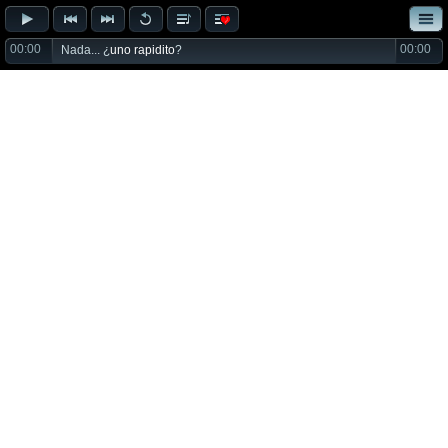
00:00
00:00
Nada... ¿
uno rapidito
?